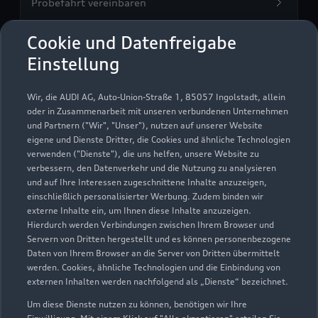
Probefahrt vereinbaren
Cookie und Datenfreigabe
Einstellung
Autohaus Gebr. Schwarte
Wir, die AUDI AG, Auto-Union-Straße 1, 85057 Ingolstadt, allein
Aurich GmbH
oder in Zusammenarbeit mit unseren verbundenen Unternehmen
und Partnern ("Wir", "Unser"), nutzen auf unserer Website
eigene und Dienste Dritter, die Cookies und ähnliche Technologien
Autoverkauf
Servicepartner
verwenden ("Dienste"), die uns helfen, unsere Website zu
Audi Gebrauchtwagen :plus
e-tron
Audi on Demand
verbessern, den Datenverkehr und die Nutzung zu analysieren
und auf Ihre Interessen zugeschnittene Inhalte anzuzeigen,
einschließlich personalisierter Werbung. Zudem binden wir
externe Inhalte ein, um Ihnen diese Inhalte anzuzeigen.
Hierdurch werden Verbindungen zwischen Ihrem Browser und
Servern von Dritten hergestellt und es können personenbezogene
Daten von Ihrem Browser an die Server von Dritten übermittelt
werden. Cookies, ähnliche Technologien und die Einbindung von
externen Inhalten werden nachfolgend als „Dienste“ bezeichnet.
Um diese Dienste nutzen zu können, benötigen wir Ihre