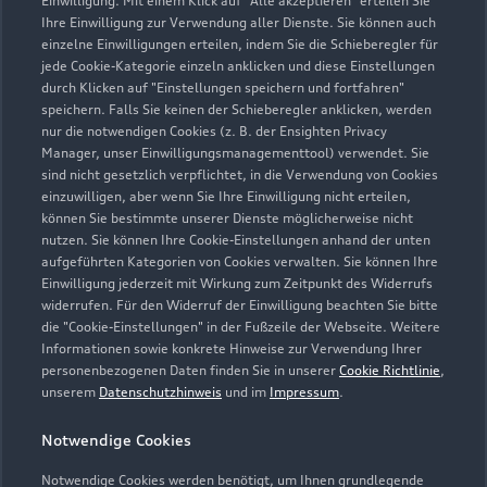
Einwilligung. Mit einem Klick auf "Alle akzeptieren" erteilen Sie
Ihre Einwilligung zur Verwendung aller Dienste. Sie können auch
einzelne Einwilligungen erteilen, indem Sie die Schieberegler für
jede Cookie-Kategorie einzeln anklicken und diese Einstellungen
durch Klicken auf "Einstellungen speichern und fortfahren"
Emder Straße 31
speichern. Falls Sie keinen der Schieberegler anklicken, werden
26607 Aurich
nur die notwendigen Cookies (z. B. der Ensighten Privacy
Manager, unser Einwilligungsmanagementtool) verwendet. Sie
04941 15100
sind nicht gesetzlich verpflichtet, in die Verwendung von Cookies
einzuwilligen, aber wenn Sie Ihre Einwilligung nicht erteilen,
können Sie bestimmte unserer Dienste möglicherweise nicht
schwarte.aurich@nowag.com
nutzen. Sie können Ihre Cookie-Einstellungen anhand der unten
aufgeführten Kategorien von Cookies verwalten. Sie können Ihre
Kontaktdaten herunterladen
Einwilligung jederzeit mit Wirkung zum Zeitpunkt des Widerrufs
widerrufen. Für den Widerruf der Einwilligung beachten Sie bitte
die "Cookie-Einstellungen" in der Fußzeile der Webseite. Weitere
Informationen sowie konkrete Hinweise zur Verwendung Ihrer
personenbezogenen Daten finden Sie in unserer
Cookie Richtlinie
,
Öffnungszeiten
unserem
Datenschutzhinweis
und im
Impressum
.
Notwendige Cookies
Verkauf
Notwendige Cookies werden benötigt, um Ihnen grundlegende